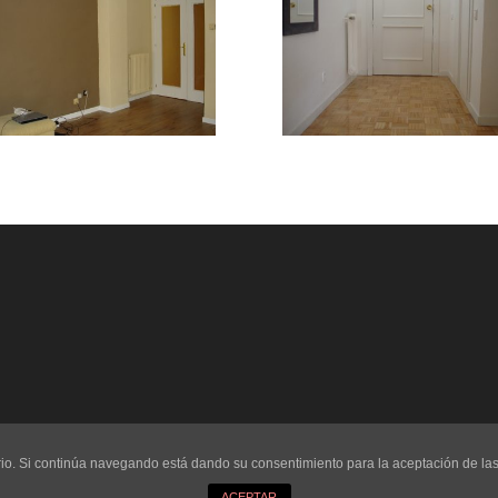
uario. Si continúa navegando está dando su consentimiento para la aceptación de l
ACEPTAR