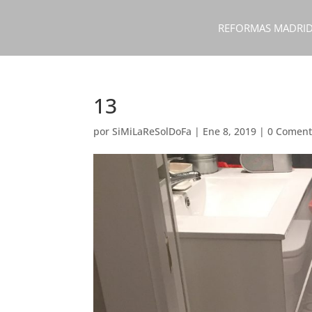
REFORMAS MADRI
13
por
SiMiLaReSolDoFa
|
Ene 8, 2019
|
0 Coment