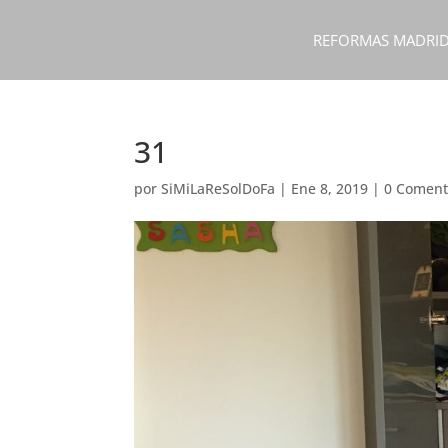
REFORMAS MADRI
31
por
SiMiLaReSolDoFa
|
Ene 8, 2019
|
0 Coment