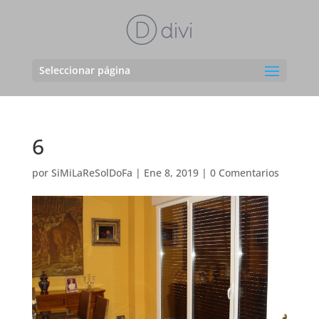
Seleccionar página
6
por
SiMiLaReSolDoFa
|
Ene 8, 2019
|
0 Comentarios